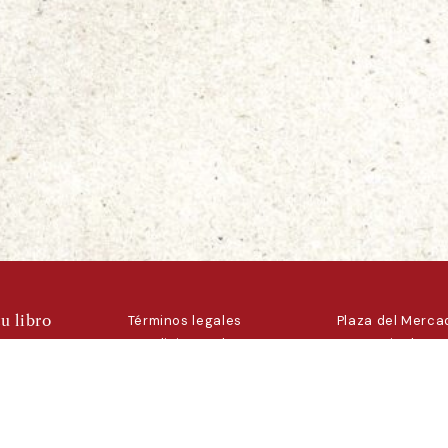
u libro
Términos legales
Plaza del Mercad
nosotros
Condiciones de uso
La Granja de San
Condiciones de
Segovia
venta
fariliber@gmail
ar-
Política de cookies
+34 646 86 05 
ca
a