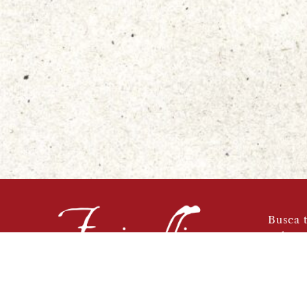
Busca t
Sobre 
Libros
Café-B
Vinote
Agend