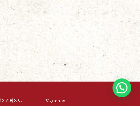
o Viejo, 8,
Síguenos:
 Ildefonso,
.com
45
© 2026