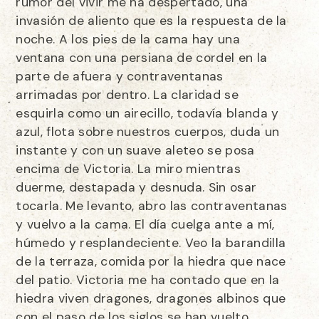
rumor del vivir me ha despertado, una
invasión de aliento que es la respuesta de la
noche. A los pies de la cama hay una
ventana con una persiana de cordel en la
parte de afuera y contraventanas
arrimadas por dentro. La claridad se
esquirla como un airecillo, todavía blanda y
azul, flota sobre nuestros cuerpos, duda un
instante y con un suave aleteo se posa
encima de Victoria. La miro mientras
duerme, destapada y desnuda. Sin osar
tocarla. Me levanto, abro las contraventanas
y vuelvo a la cama. El día cuelga ante a mí,
húmedo y resplandeciente. Veo la barandilla
de la terraza, comida por la hiedra que nace
del patio. Victoria me ha contado que en la
hiedra viven dragones, dragones albinos que
con el paso de los siglos se han vuelto