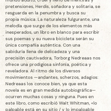
mundo adulto, cruel y lleno de mentiras y
pretensiones, Herdis, soñadora y solitaria, se
resguarda en la penumbra y busca su
propia música. La naturaleza fulgurante, una
melodía que surge de los elementos más
inesperados, un libro en blanco para escribir
sus poemas y su nueva bicicleta serán su
única compañía auténtica. Con una
sabiduría llena de delicadeza y una
precisión cautivadora, Torborg Nedreaas nos
ofrece una prodigiosa sinfonía, poética y
reveladora. Al ritmo de los diversos
movimientos —andantes, scherzos, adagios:
Nedreaas los conoce bien, ya que esta
novela es en gran medida autobiográfica—
ocurren muchas cosas y ninguna. Pues en
este libro, como escribió Walt Whitman, «lo
palpable está en su sitio / y lo impalpable