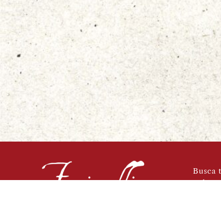
Busca t
Sobre 
Libros
Café-B
Vinote