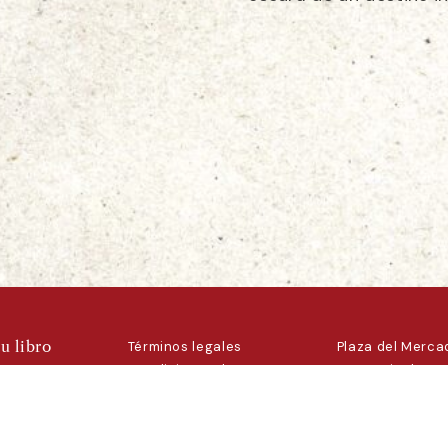
u libro
Términos legales
Plaza del Mercad
nosotros
Condiciones de uso
La Granja de San
Condiciones de
Segovia
venta
fariliber@gmail
ar-
Política de cookies
+34 646 86 05 
ca