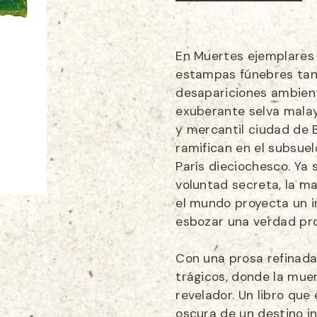
En Muertes ejemplares 
estampas fúnebres tan
desapariciones ambient
exuberante selva malaya
y mercantil ciudad de B
ramifican en el subsuel
París dieciochesco. Ya s
voluntad secreta, la m
el mundo proyecta un i
esbozar una verdad prof
Con una prosa refinada 
trágicos, donde la muer
revelador. Un libro que 
oscura de un destino in