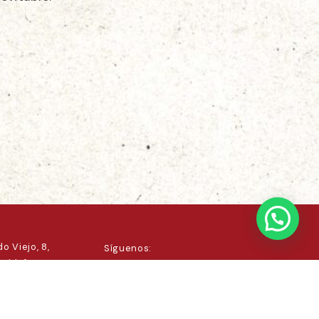
o Viejo, 8,
Síguenos:
 Ildefonso,
.com
45