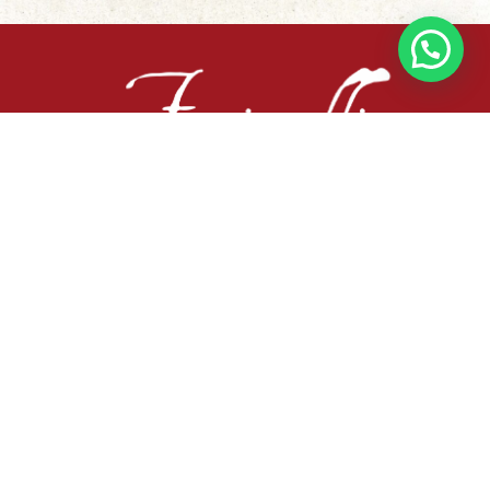
Busca tu libro
Sobre nosotros
Libros
Café-Bar-Vinoteca
Agenda
Contacto