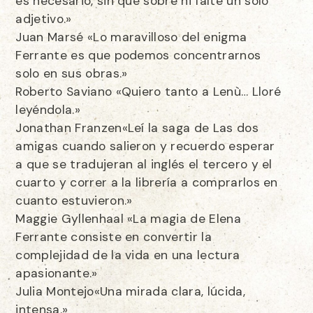
es necesario, sin que sobre ni falte un solo
adjetivo.»
Juan Marsé «Lo maravilloso del enigma
Ferrante es que podemos concentrarnos
solo en sus obras.»
Roberto Saviano «Quiero tanto a Lenù… Lloré
leyéndola.»
Jonathan Franzen«Leí la saga de Las dos
amigas cuando salieron y recuerdo esperar
a que se tradujeran al inglés el tercero y el
cuarto y correr a la librería a comprarlos en
cuanto estuvieron.»
Maggie Gyllenhaal «La magia de Elena
Ferrante consiste en convertir la
complejidad de la vida en una lectura
apasionante.»
Julia Montejo«Una mirada clara, lúcida,
intensa.»