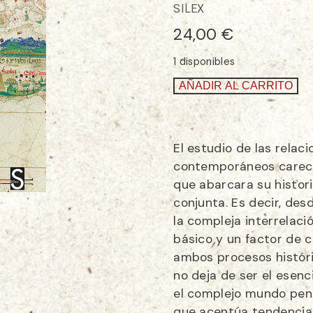
SILEX
24,00
€
1 disponibles
AÑADIR AL CARRITO
El estudio de las relac
contemporáneos carecía
que abarcara su historia
conjunta. Es decir, de
la compleja interrelaci
básico y un factor de 
ambos procesos históri
no deja de ser el esenc
el complejo mundo penin
que acentúa tendencias