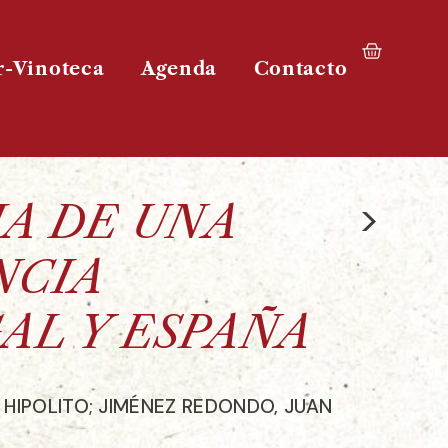
r-Vinoteca
Agenda
Contacto
>
IA DE UNA
NCIA
AL Y ESPAÑA
 HIPOLITO; JIMÉNEZ REDONDO, JUAN