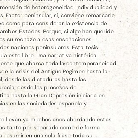
imensión de heterogeneidad, individualidad y
s. Factor peninsular, sí, conviene remarcarlo,
vo como para considerar la existencia de
 ambos Estados. Porque, si algo han querido
s es su rechazo a esas ensoñaciones
 dos naciones peninsulares. Esta tesis
ula este libro. Una narrativa histórica
ente que abarca toda la contemporaneidad
sde la crisis del Antiguo Régimen hasta la
al; desde las dictaduras hasta las
cracia; desde los procesos de
ica hasta la Gran Depresión iniciada en
ias en las sociedades española y
bro llevan ya muchos años abordando estas
las tanto por separado como de forma
ra resumir en una sola frase toda su