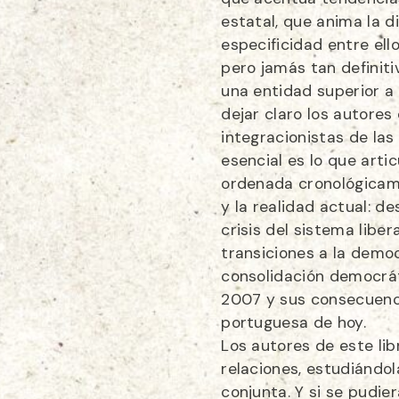
estatal, que anima la d
especificidad entre ello
pero jamás tan definiti
una entidad superior a
dejar claro los autore
integracionistas de las
esencial es lo que artic
ordenada cronológicam
y la realidad actual: de
crisis del sistema liber
transiciones a la demo
consolidación democrát
2007 y sus consecuenc
portuguesa de hoy.
Los autores de este li
relaciones, estudiándo
conjunta. Y si se pudie