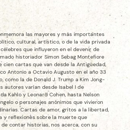
 conmemora las mayores y más importantes
tico, cultural, artístico, o de la vida privada
célebres que influyeron en el devenir de
clamado historiador Simon Sebag Montefiore
 cien cartas que van desde la Antigüedad,
rco Antonio a Octavio Augusto en el año 33
glo, como la de Donald J. Trump a Kim Jong-
s autores varían desde Isabel I de
Frida Kahlo y Leonard Cohen, hasta Nelson
angelo o personajes anónimos que vivieron
inarias. Cartas de amor, gritos a la libertad,
a y reflexiones sobre la muerte que
de contar historias, nos acerca, con su