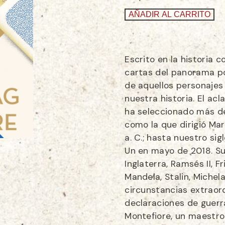
AÑADIR AL CARRITO
Escrito en la historia
cartas del panorama polí
de aquellos personajes 
nuestra historia. El a
ha seleccionado más de
como la que dirigió Ma
a. C.; hasta nuestro si
Un en mayo de 2018. Su
Inglaterra, Ramsés II, 
Mandela, Stalin, Michel
circunstancias extraord
declaraciones de guerr
Montefiore, un maestro 