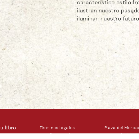
característico estilo f
ilustran nuestro pasad
iluminan nuestro futuro
u libro
Términos legales
Plaza del Mercad
nosotros
Condiciones de uso
La Granja de San