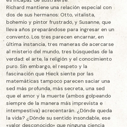
es incapaz de sustraerse.
Richard mantiene una relación especial con
dos de sus hermanos: Otto, vitalista,
bohemio y pintor frustrado, y Susanne, que
lleva años preparándose para ingresar en un
convento. Los tres parecen encarnar, en
última instancia, tres maneras de acercarse
al misterio del mundo, tres búsquedas de la
verdad: el arte, la religión y el conocimiento
puro. Sin embargo, el respeto y la
fascinación que Hieck siente por las
matemáticas tampoco parecen saciar una
sed más profunda, más secreta, una sed
que el amor y la muerte (ambos golpeando
siempre de la manera más imprevista e
intempestiva) acrecentarán. ¿Dónde queda
la vida? ¿Dónde su sentido insondable, ese
«valor desconocido» que ninguna ciencia