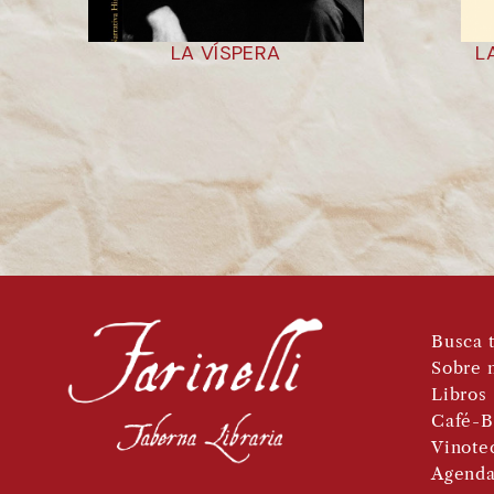
LA VÍSPERA
L
Busca t
Sobre 
Libros
Café-B
Vinote
Agend