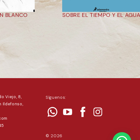
N BLANCO
SOBRE EL TIEMPO Y EL AGU
o Viejo, 8,
Síguenos:
 Ildefonso,
.com
45
© 2026