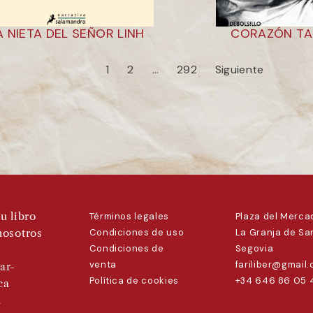
A NIETA DEL SEÑOR LINH
CORAZÓN TA
1
2
…
292
Siguiente
u libro
Términos legales
Plaza del Mercad
nosotros
Condiciones de uso
La Granja de San
Condiciones de
Segovia
venta
fariliber@gmail
ar-
Política de cookies
+34 646 86 05 
ca
a