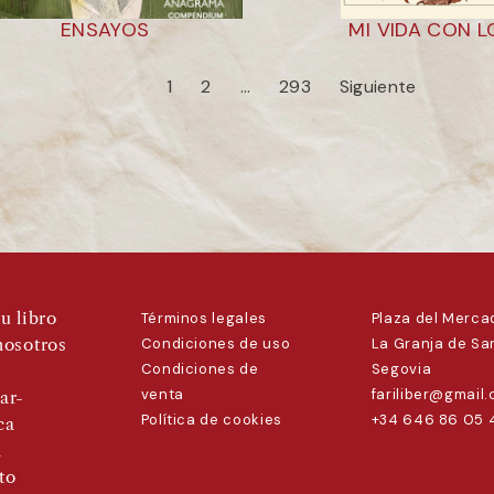
ENSAYOS
MI VIDA CON 
1
2
…
293
Siguiente
u libro
Términos legales
Plaza del Mercad
nosotros
Condiciones de uso
La Granja de San
Condiciones de
Segovia
venta
fariliber@gmail
ar-
Política de cookies
+34 646 86 05 
ca
a
to