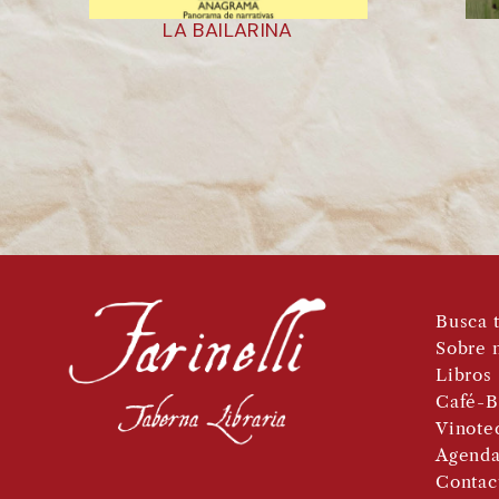
LA BAILARINA
Busca t
Sobre 
Libros
Café-B
Vinote
Agend
Contac