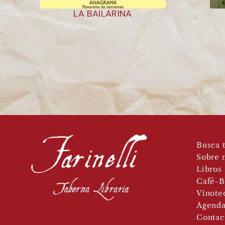
LA BAILARINA
Busca t
Sobre 
Libros
Café-B
Vinote
Agend
Contac