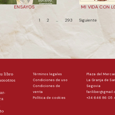
ENSAYOS
MI VIDA CON 
1
2
…
293
Siguiente
u libro
Términos legales
Plaza del Mercad
nosotros
Condiciones de uso
La Granja de San
Condiciones de
Segovia
venta
fariliber@gmail
ar-
Política de cookies
+34 646 86 05 
ca
a
to