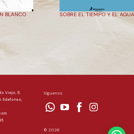
N BLANCO
SOBRE EL TIEMPO Y EL AGU
o Viejo, 8,
Síguenos:
 Ildefonso,
.com
45
© 2026