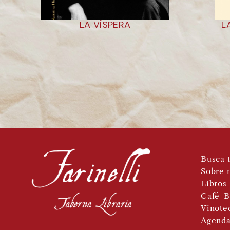
LA VÍSPERA
L
Busca t
Sobre 
Libros
Café-B
Vinote
Agend