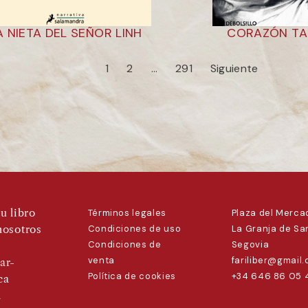
A NIETA DEL SEÑOR LINH
CORAZÓN TA
1
2
…
291
Siguiente
u libro
Términos legales
Plaza del Mercad
nosotros
Condiciones de uso
La Granja de San
Condiciones de
Segovia
venta
fariliber@gmail
ar-
Política de cookies
+34 646 86 05 
ca
a