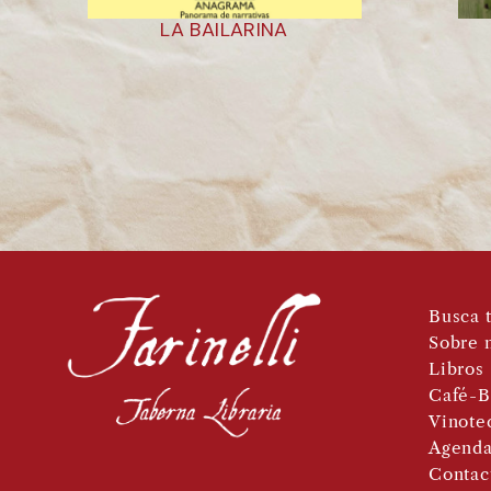
LA BAILARINA
Busca t
Sobre 
Libros
Café-B
Vinote
Agend
Contac