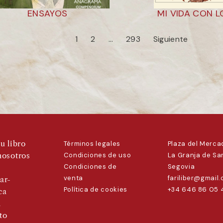
ENSAYOS
MI VIDA CON 
1
2
…
293
Siguiente
u libro
Términos legales
Plaza del Mercad
nosotros
Condiciones de uso
La Granja de San
Condiciones de
Segovia
venta
fariliber@gmail
ar-
Política de cookies
+34 646 86 05 
ca
a
to